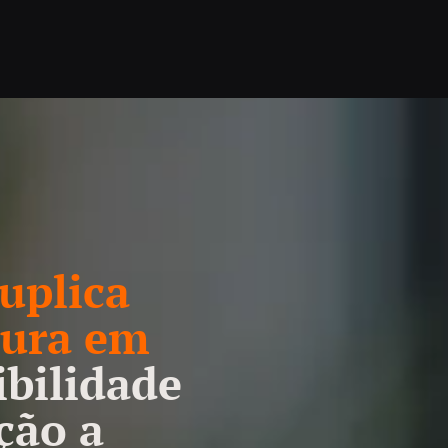
uplica
tura em
ibilidade
ção a