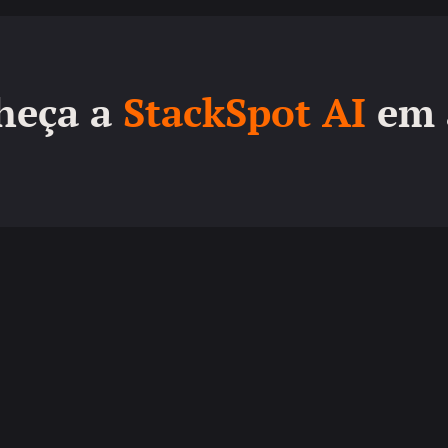
heça a
StackSpot AI
em 